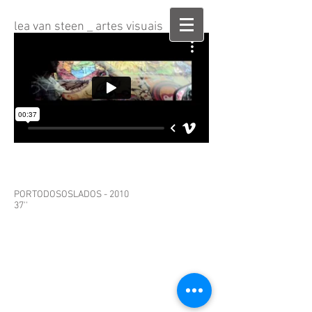
lea van steen _ artes visuais
PORTODOSOSLADOS - 2010
37''