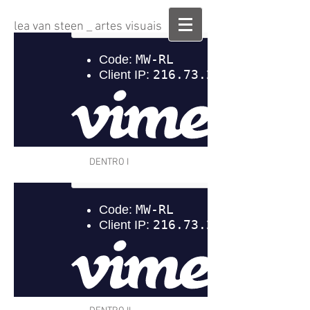
lea van steen _ artes visuais
DENTRO I